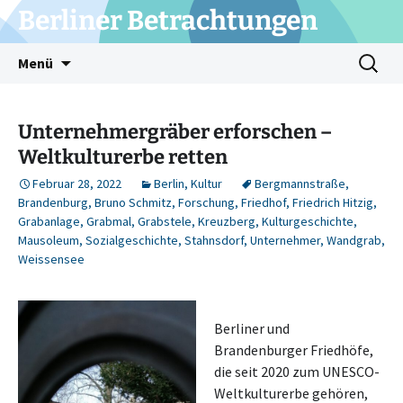
Zum
Berliner Betrachtungen
Inhalt
springen
Suchen
Menü
nach:
Unternehmergräber erforschen –
Weltkulturerbe retten
Februar 28, 2022
Berlin
,
Kultur
Bergmannstraße
,
Brandenburg
,
Bruno Schmitz
,
Forschung
,
Friedhof
,
Friedrich Hitzig
,
Grabanlage
,
Grabmal
,
Grabstele
,
Kreuzberg
,
Kulturgeschichte
,
Mausoleum
,
Sozialgeschichte
,
Stahnsdorf
,
Unternehmer
,
Wandgrab
,
Weissensee
Berliner und
Brandenburger Friedhöfe,
die seit 2020 zum UNESCO-
Weltkulturerbe gehören,