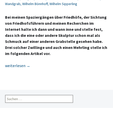
Wandgrab
,
Wilhelm Bönnhoff
,
Wilhelm Sipperling
Bei meinen Spaziergängen über Friedhöfe, der Sichtung
von Friedhofsführern und meinen Recherchen im
Internet halte ich dann und wann inne und stelle fest,
dass ich die eine oder andere Skulptur schon mal als
Schmuck auf einer anderen Grabstelle gesehen habe.
Drei solcher Zwillinge und auch einen Mehrling stelle ich
im folgenden Artikel vor.
„Die Skulptur kenn‘ ich doch?!“
weiterlesen
→
Suchen
nach: