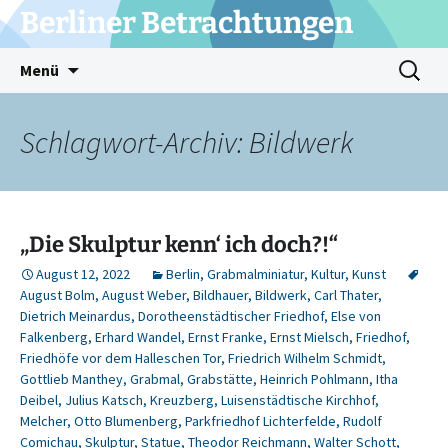
Zum
Berliner Betrachtungen
Inhalt
springen
Suchen
Menü
nach:
Schlagwort-Archiv: Bildwerk
„Die Skulptur kenn‘ ich doch?!“
August 12, 2022
Berlin
,
Grabmalminiatur
,
Kultur
,
Kunst
August Bolm
,
August Weber
,
Bildhauer
,
Bildwerk
,
Carl Thater
,
Dietrich Meinardus
,
Dorotheenstädtischer Friedhof
,
Else von
Falkenberg
,
Erhard Wandel
,
Ernst Franke
,
Ernst Mielsch
,
Friedhof
,
Friedhöfe vor dem Halleschen Tor
,
Friedrich Wilhelm Schmidt
,
Gottlieb Manthey
,
Grabmal
,
Grabstätte
,
Heinrich Pohlmann
,
Itha
Deibel
,
Julius Katsch
,
Kreuzberg
,
Luisenstädtische Kirchhof
,
Melcher
,
Otto Blumenberg
,
Parkfriedhof Lichterfelde
,
Rudolf
Comichau
,
Skulptur
,
Statue
,
Theodor Reichmann
,
Walter Schott
,