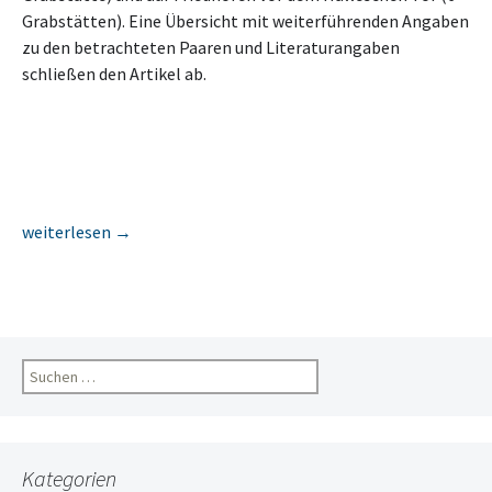
Grabstätten). Eine Übersicht mit weiterführenden Angaben
zu den betrachteten Paaren und Literaturangaben
schließen den Artikel ab.
Auf Augenhöhe? Darstellungen von Ehepaaren auf Paargräber
weiterlesen
→
Suchen
nach:
Kategorien