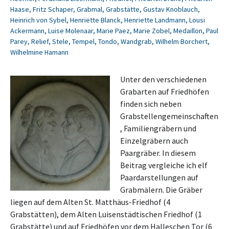
Haase
,
Fritz Schaper
,
Grabmal
,
Grabstätte
,
Gustav Knoblauch
,
Heinrich von Sybel
,
Henriette Blanck
,
Henriette Landmann
,
Lousi
Ackermann
,
Luise Molenaar
,
Marie Paez
,
Marie Zobel
,
Medaillon
,
Paul
Parey
,
Relief
,
Stele
,
Tempel
,
Tondo
,
Wandgrab
,
Wilhelm Borchert
,
Wilhelmine Hamann
Unter den verschiedenen
Grabarten auf Friedhöfen
finden sich neben
Grabstellengemeinschaften
, Familiengräbern und
Einzelgräbern auch
Paargräber. In diesem
Beitrag vergleiche ich elf
Paardarstellungen auf
Grabmälern. Die Gräber
liegen auf dem Alten St. Matthäus-Friedhof (4
Grabstätten), dem Alten Luisenstädtischen Friedhof (1
Grabstätte) und auf Friedhöfen vor dem Halleschen Tor (6