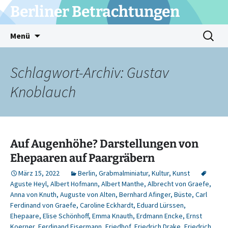
Zum
Berliner Betrachtungen
Inhalt
springen
Suchen
Menü
nach:
Schlagwort-Archiv: Gustav
Knoblauch
Auf Augenhöhe? Darstellungen von
Ehepaaren auf Paargräbern
März 15, 2022
Berlin
,
Grabmalminiatur
,
Kultur
,
Kunst
Aguste Heyl
,
Albert Hofmann
,
Albert Manthe
,
Albrecht von Graefe
,
Anna von Knuth
,
Auguste von Alten
,
Bernhard Afinger
,
Büste
,
Carl
Ferdinand von Graefe
,
Caroline Eckhardt
,
Eduard Lürssen
,
Ehepaare
,
Elise Schönhoff
,
Emma Knauth
,
Erdmann Encke
,
Ernst
Koerner
,
Ferdinand Eisermann
,
Friedhof
,
Friedrich Drake
,
Friedrich