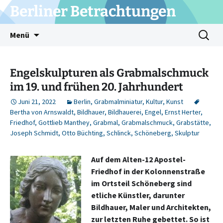
Zum
Berliner Betrachtungen
Inhalt
springen
Suchen
Menü
nach:
Engelskulpturen als Grabmalschmuck
im 19. und frühen 20. Jahrhundert
Juni 21, 2022
Berlin
,
Grabmalminiatur
,
Kultur
,
Kunst
Bertha von Arnswaldt
,
Bildhauer
,
Bildhauerei
,
Engel
,
Ernst Herter
,
Friedhof
,
Gottlieb Manthey
,
Grabmal
,
Grabmalschmuck
,
Grabstätte
,
Joseph Schmidt
,
Otto Büchting
,
Schlinck
,
Schöneberg
,
Skulptur
Auf dem Alten-12 Apostel-
Friedhof in der Kolonnenstraße
im Ortsteil Schöneberg sind
etliche Künstler, darunter
Bildhauer, Maler und Architekten,
zur letzten Ruhe gebettet. So ist